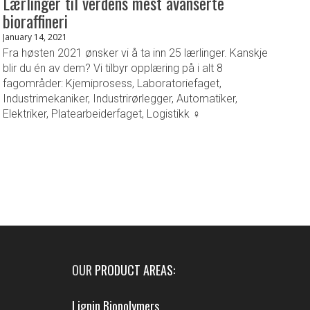
Lærlinger til verdens mest avanserte
bioraffineri
January 14, 2021
Fra høsten 2021 ønsker vi å ta inn 25 lærlinger. Kanskje
blir du én av dem? Vi tilbyr opplæring på i alt 8
fagområder: Kjemiprosess, Laboratoriefaget,
Industrimekaniker, Industrirørlegger, Automatiker,
Elektriker, Platearbeiderfaget, Logistikk ‍‍♀️‍‍
OUR
PRODUCT AREAS
:
Lignin Biopolymers