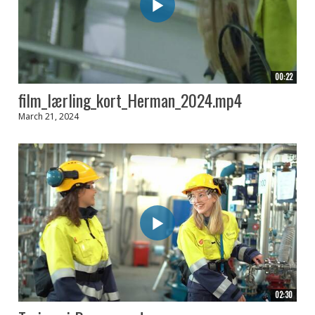
00:22
film_lærling_kort_Herman_2024.mp4
March 21, 2024
02:30