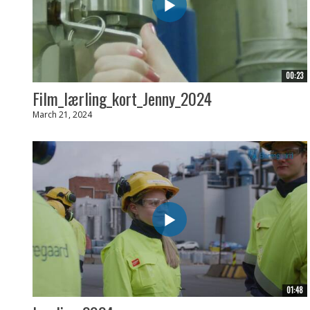
00:23
Film_lærling_kort_Jenny_2024
March 21, 2024
01:48