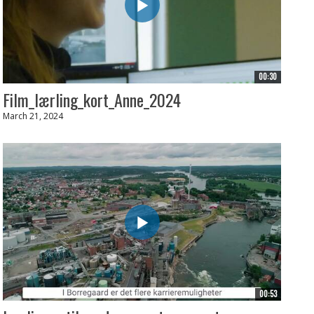
00:30
Film_lærling_kort_Anne_2024
March 21, 2024
00:53